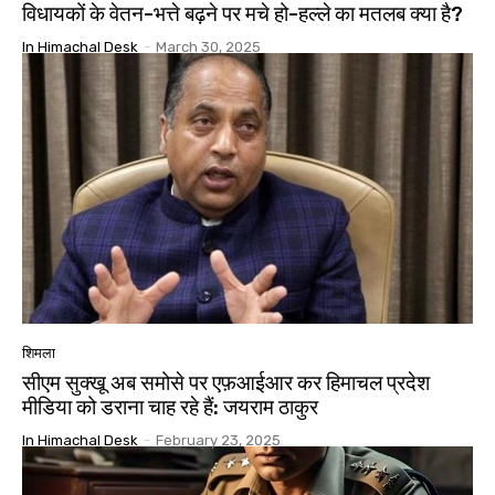
विधायकों के वेतन-भत्ते बढ़ने पर मचे हो-हल्ले का मतलब क्या है?
In Himachal Desk
-
March 30, 2025
शिमला
सीएम सुक्खू अब समोसे पर एफ़आईआर कर हिमाचल प्रदेश
मीडिया को डराना चाह रहे हैं: जयराम ठाकुर
In Himachal Desk
-
February 23, 2025