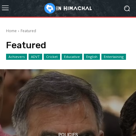
Home
Featured
Featured
Achievers
ADVT
Cricket
Educative
English
Entertaining
POLICIES