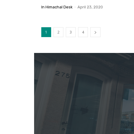
In Himachal Desk
-
April 23, 2020
1
2
3
4