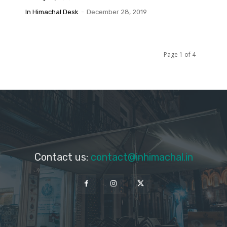
In Himachal Desk
-
December 28, 2019
Page 1 of 4
Contact us:
contact@inhimachal.in