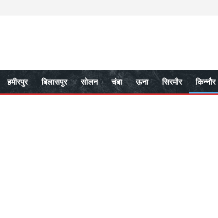
हमीरपुर
बिलासपुर
सोलन
चंबा
ऊना
सिरमौर
किन्नौर