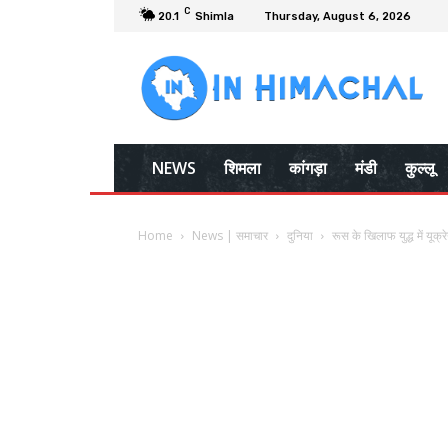
C
20.1
Shimla
Thursday, August 6, 2026
NEWS
शिमला
कांगड़ा
मंडी
कुल्लू
Home
News | समाचार
दुनिया
रूस के खिलाफ युद्ध में यूक