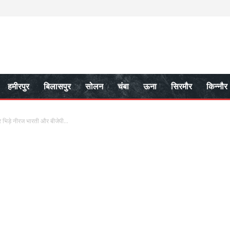
हमीरपुर
बिलासपुर
सोलन
चंबा
ऊना
सिरमौर
किन्नौर
 भिड़े नीरज भारती और बीजेपी...