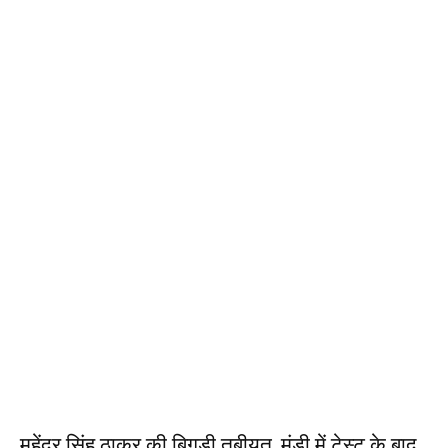
महेंद्र सिंह ठाकुर की बिगड़ी तबीयत, मंडी में टेस्ट के बाद