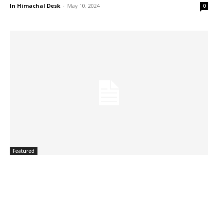
In Himachal Desk
-
May 10, 2024
0
Featured