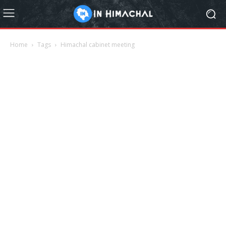
Home
Tags
Himachal cabinet meeting