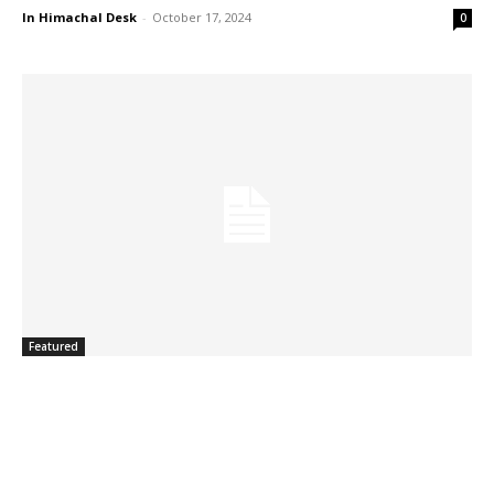
In Himachal Desk
-
October 17, 2024
0
Featured