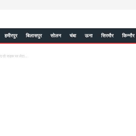
हमीरपुर
बिलासपुर
सोलन
चंबा
ऊना
सिरमौर
किन्नौर
िए तो सड़क पर लेटा...