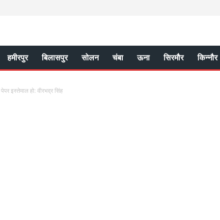
हमीरपुर
बिलासपुर
सोलन
चंबा
ऊना
सिरमौर
किन्नौर
ेपर इस्तेमाल हो: वीरभद्र सिंह