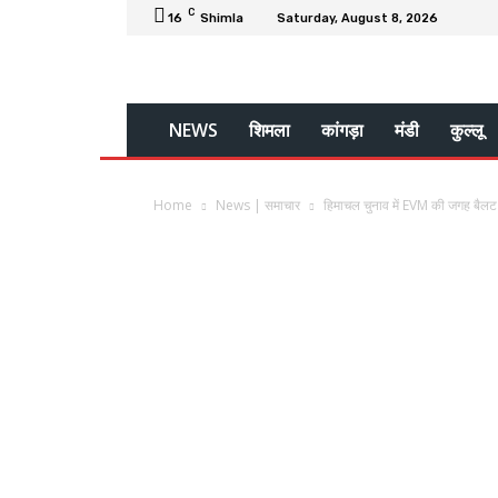
C
16
Shimla
Saturday, August 8, 2026
NEWS
शिमला
कांगड़ा
मंडी
कुल्लू
Home
News | समाचार
हिमाचल चुनाव में EVM की जगह बैलट प