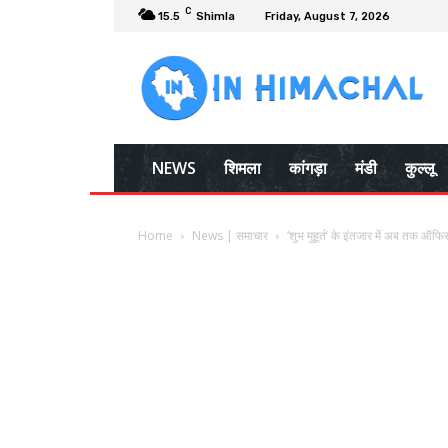
C
15.5
Shimla
Friday, August 7, 2026
NEWS
शिमला
कांगड़ा
मंडी
कुल्लू
Home
News | समाचार
‘शुभ मुहूर्त’ के इंतजार में अब तक ऑफिस म