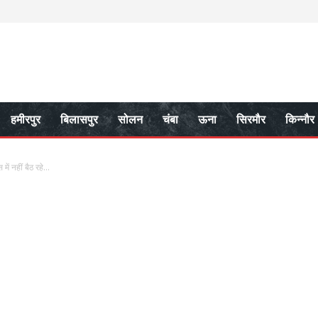
हमीरपुर
बिलासपुर
सोलन
चंबा
ऊना
सिरमौर
किन्नौर
ें नहीं बैठ रहे...