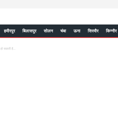
हमीरपुर
बिलासपुर
सोलन
चंबा
ऊना
सिरमौर
किन्नौर
 हो सकती है...