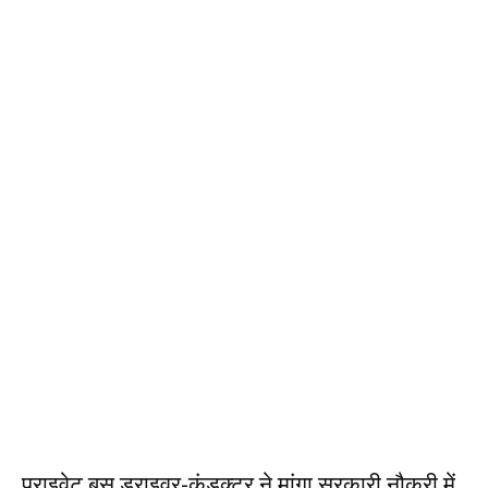
प्राइवेट बस ड्राइवर-कंडक्टर ने मांगा सरकारी नौकरी में