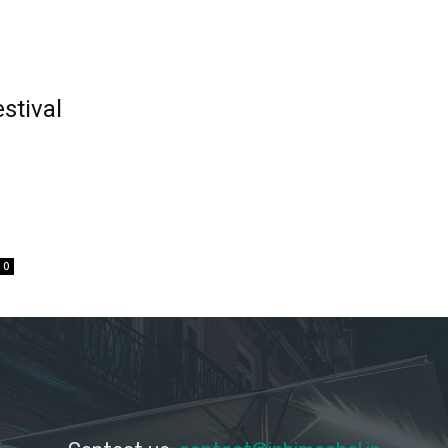
stival
0