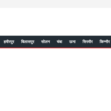
हमीरपुर
बिलासपुर
सोलन
चंबा
ऊना
सिरमौर
किन्नौर