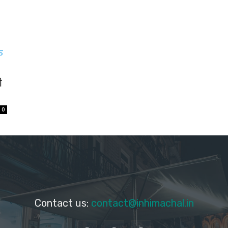
ी
0
Contact us:
contact@inhimachal.in