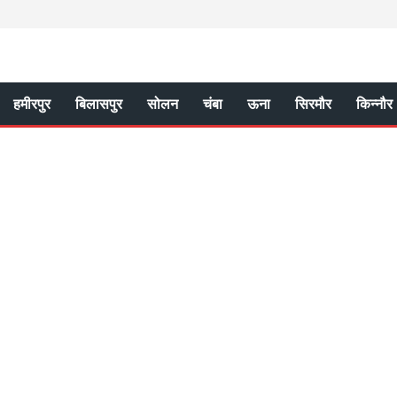
हमीरपुर
बिलासपुर
सोलन
चंबा
ऊना
सिरमौर
किन्नौर