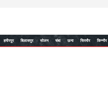
हमीरपुर
बिलासपुर
सोलन
चंबा
ऊना
सिरमौर
किन्नौर