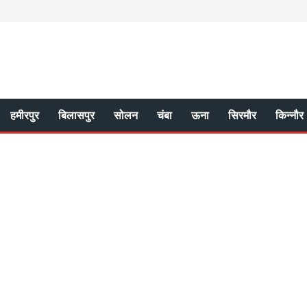
हमीरपुर
बिलासपुर
सोलन
चंबा
ऊना
सिरमौर
किन्नौर