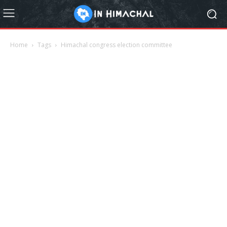
Home
Tags
Himachal congress election committee