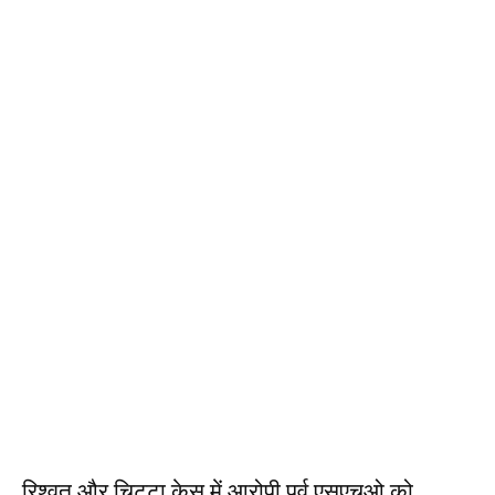
रिश्वत और चिट्टा केस में आरोपी पूर्व एसएचओ को