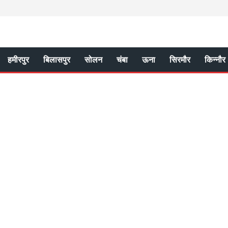
हमीरपुर
बिलासपुर
सोलन
चंबा
ऊना
सिरमौर
किन्नौर