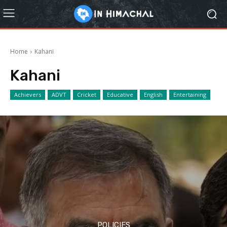
Home
Kahani
Kahani
Achievers
ADVT
Cricket
Educative
English
Entertaining
POLICIES