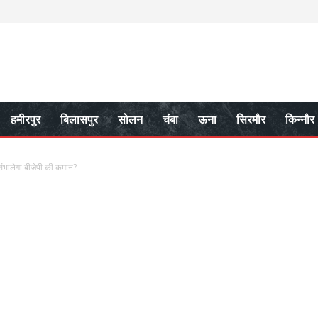
हमीरपुर
बिलासपुर
सोलन
चंबा
ऊना
सिरमौर
किन्नौर
 संभालेगा बीजेपी की कमान?