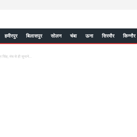
हमीरपुर
बिलासपुर
सोलन
चंबा
ऊना
सिरमौर
किन्नौर
 सिंह, मंच से ही सुनाने...