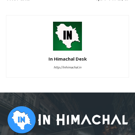
In Himachal Desk
http://Inhimachal.in