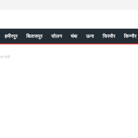
हमीरपुर
बिलासपुर
सोलन
चंबा
ऊना
सिरमौर
किन्नौर
ीएम मोदी