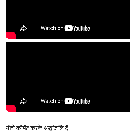
नीचे कॉमेंट करके श्रद्धांजलि दें: