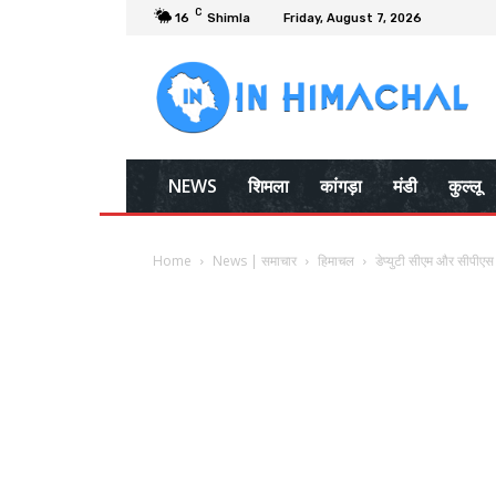
C
16
Shimla
Friday, August 7, 2026
NEWS
शिमला
कांगड़ा
मंडी
कुल्लू
Home
News | समाचार
हिमाचल
डेप्युटी सीएम और सीपीएस म