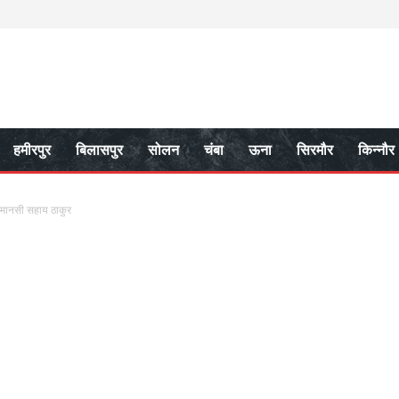
हमीरपुर
बिलासपुर
सोलन
चंबा
ऊना
सिरमौर
किन्नौर
स मानसी सहाय ठाकुर