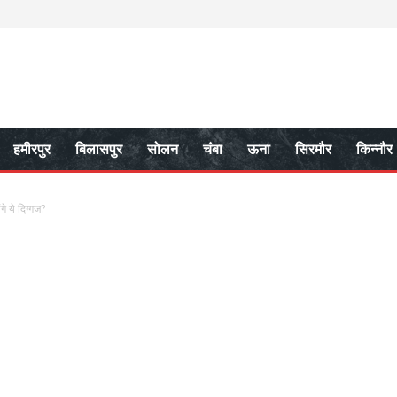
हमीरपुर
बिलासपुर
सोलन
चंबा
ऊना
सिरमौर
किन्नौर
े ये दिग्गज?