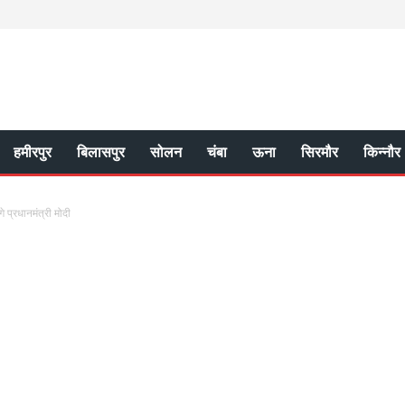
हमीरपुर
बिलासपुर
सोलन
चंबा
ऊना
सिरमौर
किन्नौर
े प्रधानमंत्री मोदी