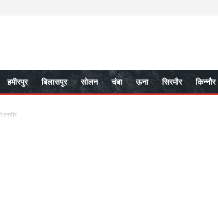
हमीरपुर
बिलासपुर
सोलन
चंबा
ऊना
सिरमौर
किन्नौर
ी तस्वीर