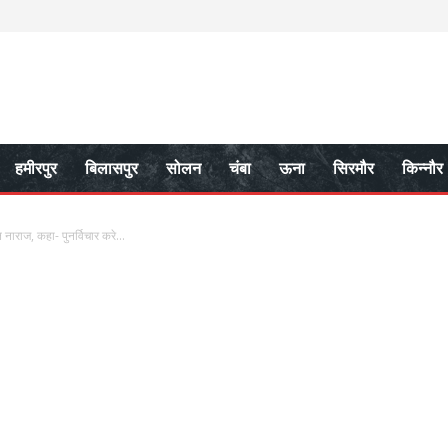
हमीरपुर
बिलासपुर
सोलन
चंबा
ऊना
सिरमौर
किन्नौर
 नाराज, कहा- पुनर्विचार करे...