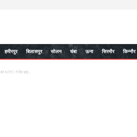
हमीरपुर
बिलासपुर
सोलन
चंबा
ऊना
सिरमौर
किन्नौर
ण को NTPC ने दिए ढाई...