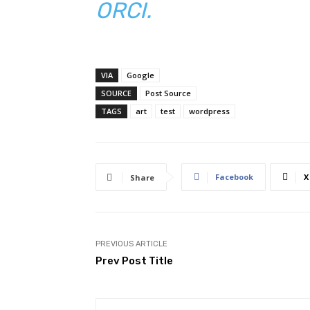
ORCI.
VIA
Google
SOURCE
Post Source
TAGS
art
test
wordpress
Facebook
X
Share
PREVIOUS ARTICLE
Prev Post Title