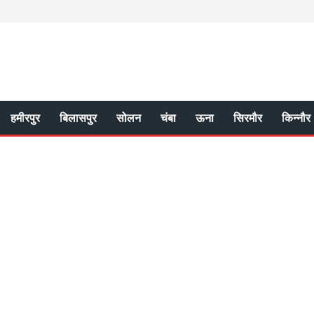
हमीरपुर
बिलासपुर
सोलन
चंबा
ऊना
सिरमौर
किन्नौर