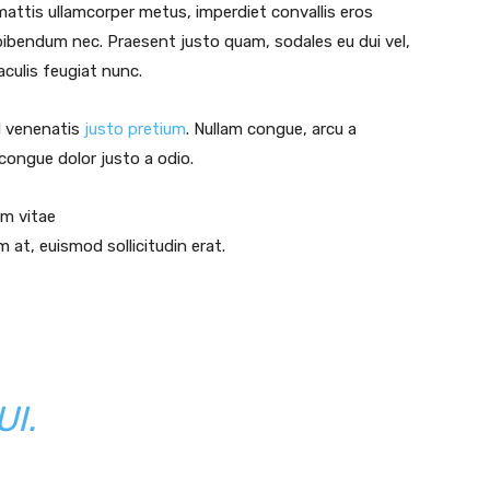
mattis ullamcorper metus, imperdiet convallis eros
bibendum nec. Praesent justo quam, sodales eu dui vel,
iaculis feugiat nunc.
id venenatis
justo pretium
. Nullam congue, arcu a
 congue dolor justo a odio.
um vitae
 at, euismod sollicitudin erat.
UI.