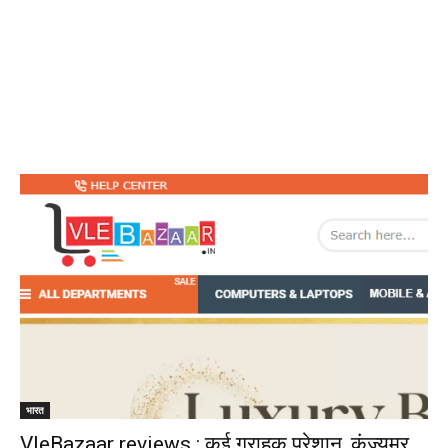
भारत
VleBazaar reviews : कई ग्राहक परेशान, कंज़्यूमर