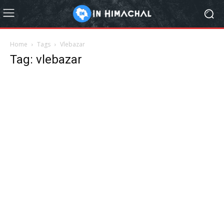
Home
Tags
Vlebazar
Tag: vlebazar